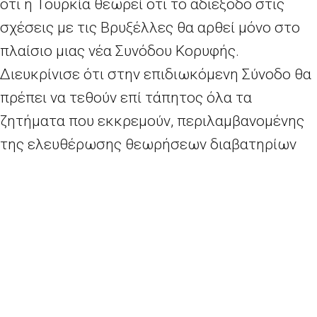
ότι η Τουρκία θεωρεί ότι το αδιέξοδο στις
σχέσεις με τις Βρυξέλλες θα αρθεί μόνο στο
πλαίσιο μιας νέα Συνόδου Κορυφής.
Διευκρίνισε ότι στην επιδιωκόμενη Σύνοδο θα
πρέπει να τεθούν επί τάπητος όλα τα
ζητήματα που εκκρεμούν, περιλαμβανομένης
της ελευθέρωσης θεωρήσεων διαβατηρίων
για 79 εκατομμύρια Τούρκους, της
αναβάθμισης της τελωνειακής ένωσης της
Τουρκίας και του ξεπαγώματος
διαπραγματευτικών κεφαλαίων.
Ο κ. Τσελίκ αποκάλυψε ότι οι συζητήσεις με
την Κομισιόν λαμβάνουν χώρα στη βάση