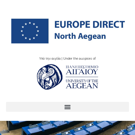
Υπό την αιγίδα | Under the auspices of