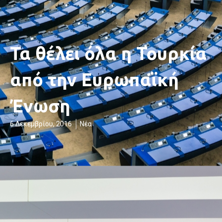
Τα θέλει όλα η Τουρκία
από την Ευρωπαϊκή
Ένωση
6 Δεκεμβρίου, 2016
Νέα