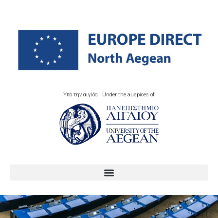
Υπό την αιγίδα | Under the auspices of