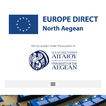
Υπό την αιγίδα | Under the auspices of