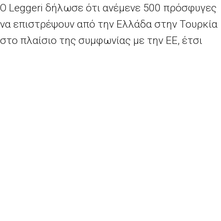
Ο Leggeri δήλωσε ότι ανέμενε 500 πρόσφυγες
να επιστρέψουν από την Ελλάδα στην Τουρκία
στο πλαίσιο της συμφωνίας με την ΕΕ, έτσι
ώστε να μειωθεί δραστικά ο αριθμός των
αιτούντων άσυλο που ταξιδεύουν στην Ελλάδα
με τη βοήθεια των παράνομων διακινητών.
Αλλά τα στοιχεία της Ευρωπαϊκής Επιτροπής
τα οποία δημοσιεύθηκαν τον περασμένο μήνα
αποκάλυψαν ότι οι αρχές έχουν καταφέρει
μόνο να στείλουν πίσω ένα μέρος αυτού.
Συνολικά 748 μετανάστες επεστράφησαν στην
Τουρκία από τα ελληνικά νησιά, σύμφωνα με
ης
στατιστικά στοιχεία της 8
Δεκεμβρίου της
Κομισιόν.