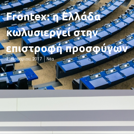
Frontex: η Ελλάδα
κωλυσιεργεί στην
επιστροφή προσφύγων
7 Ιανουαρίου, 2017
Νέα