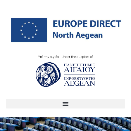
Υπό την αιγίδα | Under the auspices of