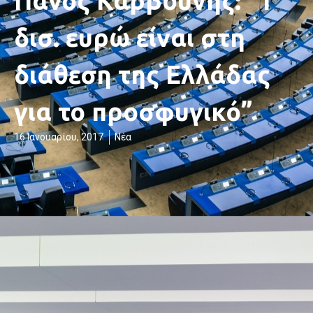
Πάνος Καρβούνης: “1
δισ. ευρώ είναι στη
διάθεση της Ελλάδας
για το προσφυγικό”
16 Ιανουαρίου, 2017
Νέα