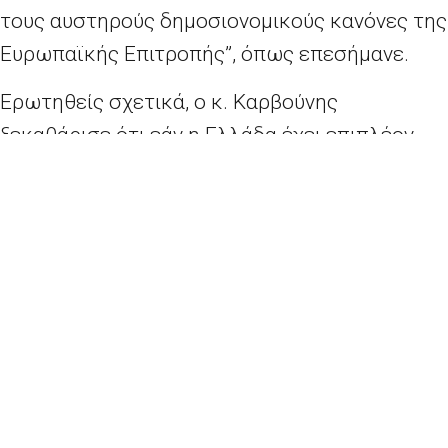
τους αυστηρούς δημοσιονομικούς κανόνες της
Ευρωπαϊκής Επιτροπής”, όπως επεσήμανε.
Ερωτηθείς σχετικά, ο κ. Καρβούνης
ξεκαθάρισε ότι εάν η Ελλάδα έχει επιπλέον
ανάγκες, αυτές σαφώς θα ληφθούν υπόψη.
Παράλληλα ανέφερε ότι ”με τη συνδρομή της
Επιτροπής, η Ελλάδα προσπαθεί να φτιάξει τη
διοικητική της δομή, ούτως ώστε να μπορούν
τα χρήματα αυτά να δαπανηθούν σύμφωνα με
τους κανόνες της ΕΕ και εγκαίρως”. Στο ίδιο
πλαίσιο, ο Επικεφαλής της Αντιπροσωπείας
τόνισε ότι η Επιτροπή δεν ελέγχει την
Ελληνική κυβέρνηση, αλλά τον τρόπο με τον