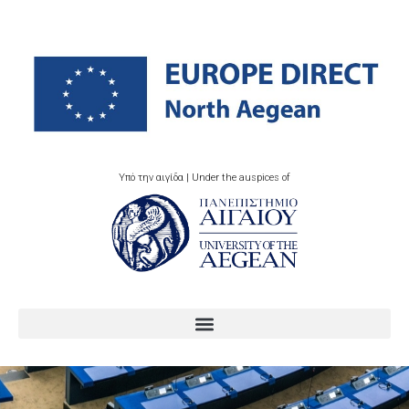
Υπό την αιγίδα | Under the auspices of