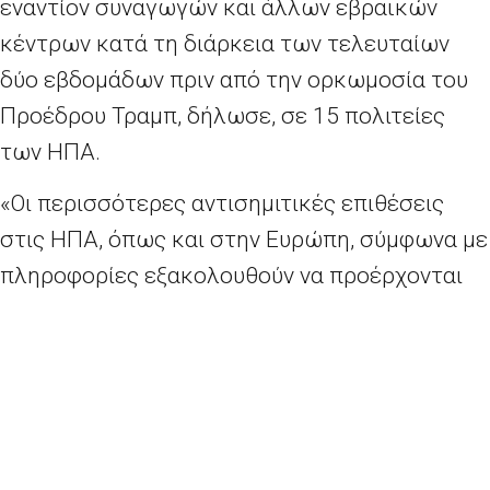
εναντίον συναγωγών και άλλων εβραϊκών
κέντρων κατά τη διάρκεια των τελευταίων
δύο εβδομάδων πριν από την ορκωμοσία του
Προέδρου Τραμπ, δήλωσε, σε 15 πολιτείες
των ΗΠΑ.
«Οι περισσότερες αντισημιτικές επιθέσεις
στις ΗΠΑ, όπως και στην Ευρώπη, σύμφωνα με
πληροφορίες εξακολουθούν να προέρχονται
από ακροδεξιές, εθνικιστικές και
νεοναζιστικές ομάδες», ανέφερε στο συνέδριο.
«Υπάρχει πραγματική ανησυχία σήμερα για την
άνοδο των ακροδεξιών και αντισημιτικών
κομμάτων στην Ευρώπη. Η εκστρατεία τους