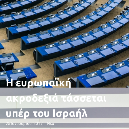
Η ευρωπαϊκή
ακροδεξιά τάσσεται
υπέρ του Iσραήλ
25 Ιανουαρίου, 2017
Νέα