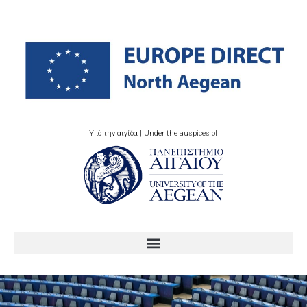
Υπό την αιγίδα | Under the auspices of