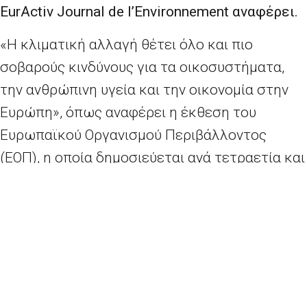
EurActiv
Journal
de
l’
Environnement αναφέρει.
«Η κλιματική αλλαγή θέτει όλο και πιο
σοβαρούς κινδύνους για τα οικοσυστήματα,
την ανθρώπινη υγεία και την οικονομία στην
Ευρώπη», όπως αναφέρει η έκθεση του
Ευρωπαϊκού Οργανισμού Περιβάλλοντος
(ΕΟΠ), η οποία δημοσιεύεται ανά τετραετία και
ανακοινώθηκε χτες Τετάρτη (25 Ιανουαρίου).
Τα ακραία καιρικά φαινόμενα, όπως οι
πλημμύρες και οι καύσωνες, αποτελούν τις πιο
προφανείς συνέπειες της κλιματικής αλλαγής.
Σύμφωνα με τον ΕΟΠ, το συνολικό κόστος
αυτών των φαινομένων σε 33 ευρωπαϊκές