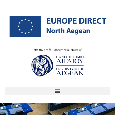
Υπό την αιγίδα | Under the auspices of