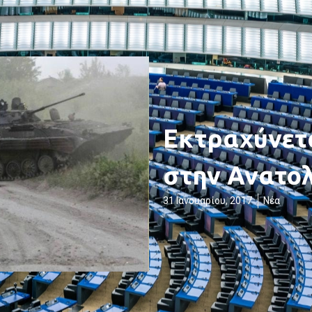
Εκτραχύνετ
στην Ανατο
31 Ιανουαρίου, 2017
Νέα