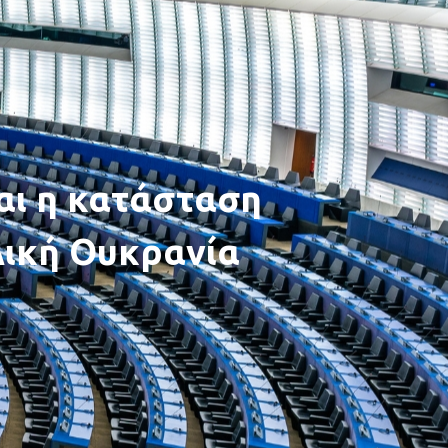
αι η κατάσταση
λική Ουκρανία