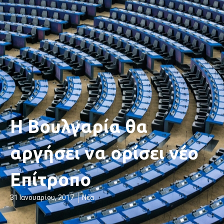
Η Βουλγαρία θα
αργήσει να ορίσει νέο
Επίτροπο
31 Ιανουαρίου, 2017
Νέα