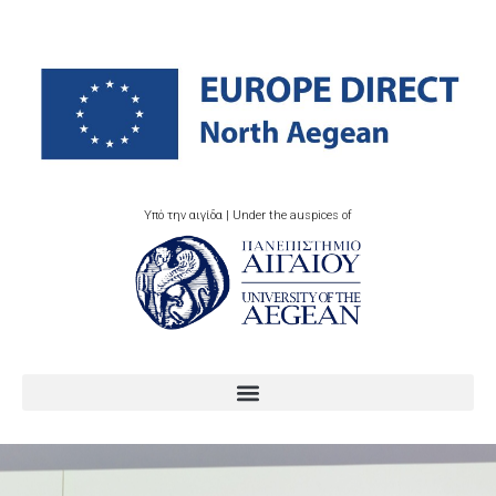
Υπό την αιγίδα | Under the auspices of