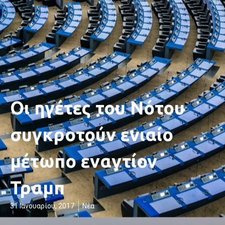
Οι ηγέτες του Νότου
συγκροτούν ενιαίο
μέτωπο εναντίον
Τραμπ
31 Ιανουαρίου, 2017
Νέα