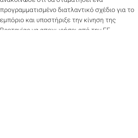
προγραμματισμένο διατλαντικό σχέδιο για το
εμπόριο και υποστήριξε την κίνηση της
Βρετανίας να αποχωρήσει από την ΕΕ,
επαινώντας την απόφαση ως «ένα θαυμάσιο
πράγμα» κατά τη διάρκεια συνάντησης την
Παρασκευή με τη Βρετανίδα πρωθυπουργό
Τερέζα Μει. Την Παρασκευή υπέγραψε επίσης
ένα προεδρικό διάταγμα προκειμένου να
αναστείλει την άφιξη των προσφύγων και την
επιβολή αυστηρών ελέγχων στους ταξιδιώτες
από επτά μουσουλμανικές χώρες.
Κατά την πρώτη τηλεφωνική συνομιλία του με
τον Τραμπ αργά το Σάββατο βράδυ, ο Ολάντ