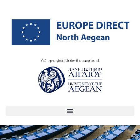
Υπό την αιγίδα | Under the auspices of