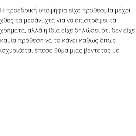
Η προεδρική υποψήφια είχε προθεσμία μέχρι
χθες τα μεσάνυχτα για να επιστρέψει τα
χρήματα, αλλά η ίδια είχε δηλώσει ότι δεν είχε
καμία πρόθεση να το κάνει καθώς όπως
ισχυρίζεται έπεσε θύμα μιας βεντέτας με
πολιτικά κίνητρα.
H Ευρωβουλή όμως επιδιώκει να πάρει πίσω
τα 300.000 ευρώ που η Λεπέν είχε
χρησιμοποιήσει για τον μισθό της Κατρέν
Γκρισέ, στενής της φίλης και διευθύντρια του
επιτελείου της. Οι ευρωπαϊκοί πόροι δίνονται
για να χρησιμοποιηθούν μόνο για τους μισθούς
των κοινοβουλευτικών βοηθών.