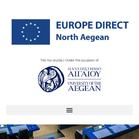
Υπό την αιγίδα | Under the auspices of