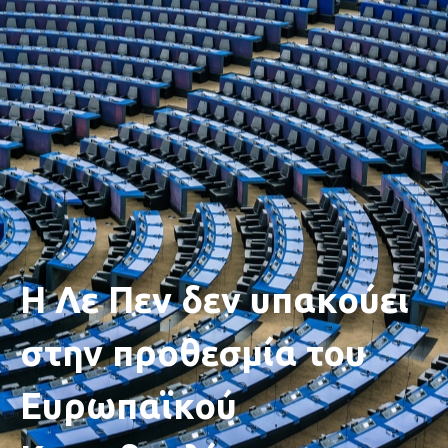
Η Λε Πεν δεν υπακούει
στην προθεσμία του
Ευρωπαϊκού