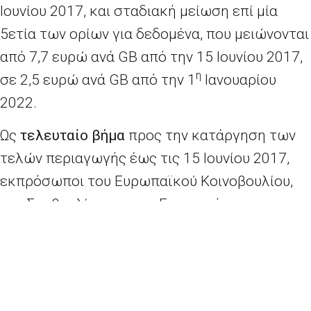
Ιουνίου 2017, και σταδιακή μείωση επί μία
5ετία των ορίων για δεδομένα, που μειώνονται
από 7,7 ευρώ ανά GB από την 15 Ιουνίου 2017,
η
σε 2,5 ευρώ ανά GΒ από την 1
Ιανουαρίου
2022.
Ως
τελευταίο βήμα
προς την κατάργηση των
τελών περιαγωγής έως τις 15 Ιουνίου 2017,
εκπρόσωποι του Ευρωπαϊκού Κοινοβουλίου,
του Συμβουλίου και της Επιτροπής
συμφώνησαν χθες βράδυ σχετικά με τον
τρόπο ρύθμισης των αγορών περιαγωγής
χονδρικής — τις τιμές που χρεώνουν οι φορείς
εκμετάλλευσης μεταξύ τους όταν οι πελάτες