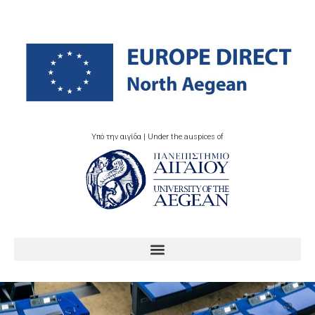
Υπό την αιγίδα | Under the auspices of