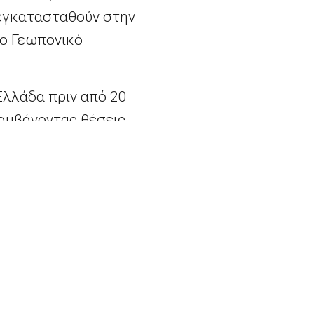
 εγκατασταθούν στην
ο Γεωπονικό
Ελλάδα πριν από 20
λαμβάνοντας θέσεις
εκτιμούν ότι συνέβαλαν
άδας τη δεκαετία του
γώνων, και της
 έχει καταρρεύσει τα
ότητας που
μύρια ευρώ για να