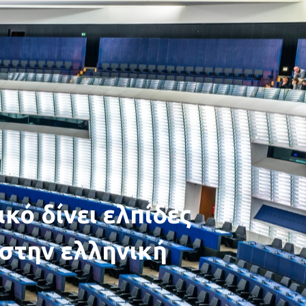
κό δίνει ελπίδες
στην ελληνική