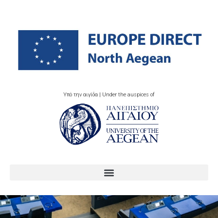
Υπό την αιγίδα | Under the auspices of