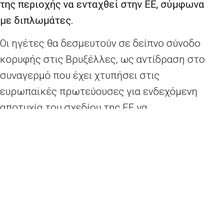
της περιοχής να ενταχθεί στην ΕΕ, σύμφωνα
με διπλωμάτες.
Οι ηγέτες θα δεσμευτούν σε δείπνο σύνοδο
κορυφής στις Βρυξέλλες, ως αντίδραση στο
συναγερμό που έχει χτυπήσει στις
ευρωπαϊκές πρωτεύουσες για ενδεχόμενη
αποτυχία του σχεδίου της ΕΕ να
μετασχηματίσει τα έξι κράτη των Δυτικών
Βαλκανίων σε ισχυρές δημοκρατίες της
αγοράς. Σε κοινή τους δήλωση, οι ηγέτες θα
επαναβεβαιώσουν την «κατηγορηματική
υποστήριξη στην ευρωπαϊκή προοπτική των
Δυτικών Βαλκανίων», σύμφωνα με το