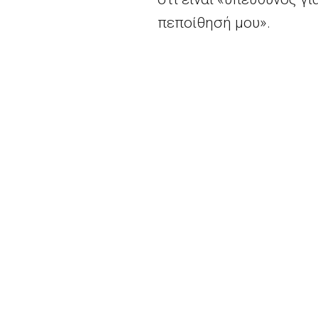
πεποίθησή μου».
Το Δεκέμβριο, ο Τουσκ 
απηύθυνε έκκληση προς
αντικυβερνητικών διαδ
παραμείνει για άλλα δύ
διπλωμάτες υποστηρίζο
ως επίσημη επιλογή τη
στιγμής υποστηρίζεται 
Περισσότερα
εδώ.