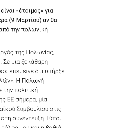
ίναι «έτοιμος» για
ρα (9 Μαρτίου) αν θα
 από την πολωνική
υργός της Πολωνίας,
. Σε μια ξεκάθαρη
σκ επέμεινε ότι υπήρξε
ελών». Η Πολωνή
 την πολιτική
ς ΕΕ σήμερα, μία
αϊκού Συμβουλίου στις
 στη συνέντευξη Τύπου
ο ρόλος μου και η βαθιά