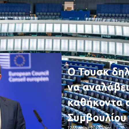
Ο Τουσκ δηλ
να αναλάβει
καθήκοντα 
Συμβουλίου
12 Μαρτίου, 2017
Νέα