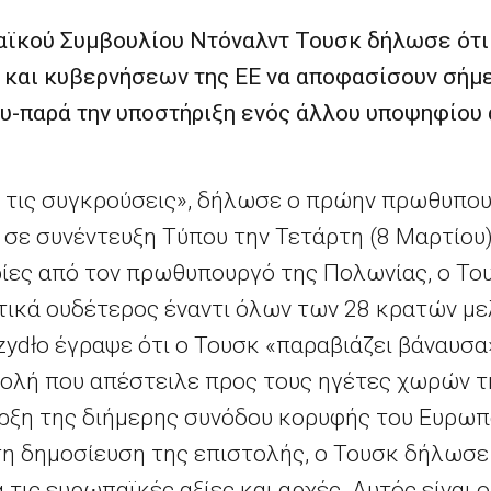
ϊκού Συμβουλίου Ντόναλντ Τουσκ δήλωσε ότι ε
ν και κυβερνήσεων της ΕΕ να αποφασίσουν σήμε
ου-παρά την υποστήριξη ενός άλλου υποψηφίου
α τις συγκρούσεις», δήλωσε ο πρώην πρωθυπο
σε συνέντευξη Τύπου την Τετάρτη (8 Μαρτίου)
ίες από τον πρωθυπουργό της Πολωνίας, ο Του
τικά ουδέτερος έναντι όλων των 28 κρατών μ
ydło έγραψε ότι ο Τουσκ «παραβιάζει βάναυσα»
ολή που απέστειλε προς τους ηγέτες χωρών τη
αρξη της διήμερης συνόδου κορυφής του Ευρωπ
τη δημοσίευση της επιστολής, ο Τουσκ δήλωσε
α τις ευρωπαϊκές αξίες και αρχές. Αυτός είναι 