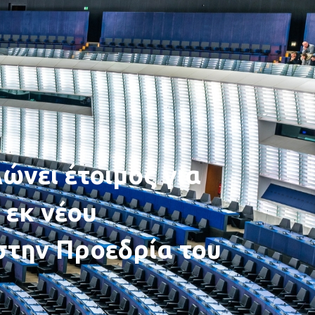
ώνει έτοιμος για
 εκ νέου
στην Προεδρία του