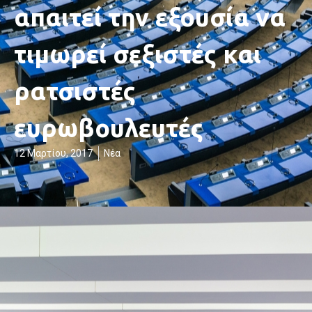
απαιτεί την εξουσία να
τιμωρεί σεξιστές και
ρατσιστές
ευρωβουλευτές
12 Μαρτίου, 2017
Νέα