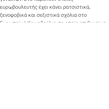
ευρωβουλευτής έχει κάνει ρατσιστικά,
ξενοφοβικά και σεξιστικά σχόλια στο
Ευρωπαϊκό Κοινοβούλιο, το οποίο επιθυμεί να
προβάλλει τον εαυτό του ως θεματοφύλακα
των ευρωπαϊκών αξιών της ανεκτικότητας και
της ισότητας. Αλλά το Κοινοβούλιο δεν έχει τα
εργαλεία για την καταπολέμηση αυτού του
είδους της συμπεριφοράς.
«Αν ήταν στο χέρι μου, θα τον είχα ήδη πετάξει
έξω και να θα τον έσερνα στα δικαστήρια»
δήλωσε ο Αντιπρόεδρος του Κοινοβουλίου σε
συνέντευξή του στη EFE. Δήλωσε ότι λυπάται
για την απουσία «κανόνων οι οποίοι πρέπει να