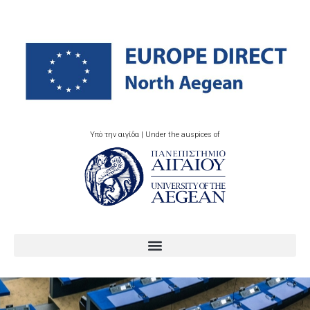
Υπό την αιγίδα | Under the auspices of