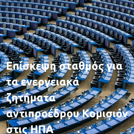
Επίσκεψη σταθμός για
τα ενεργειακά
ζητήματα
αντιπροέδρου Κομισιόν
στις ΗΠΑ