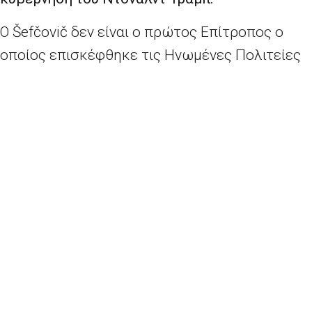
Ο Šefčovič δεν είναι ο πρώτος Επίτροπος ο
οποίος επισκέφθηκε τις Ηνωμένες Πολιτείες
μετά την εκλογή του Τραμπ. «Θα χρειαστούμε
πολλές περισσότερες συναντήσεις σαν αυτή
για να κατανοήσουμε ο ένας τον άλλον
καλύτερα, να βρούμε τον καλύτερο τρόπο για
το πώς μπορούμε να συνεργαστούμε», δήλωσε
ο Šefčovič. Τόνισε ότι η νέα αμερικανική
κυβέρνηση εστιάζει στην οικονομική ανάπτυξη
και τη δημιουργία θέσεων εργασίας, κάτι το
οποίο είναι «καλό, γιατί κάνουμε το ίδιο στην
ΕΕ».