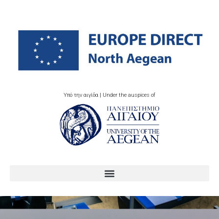
Υπό την αιγίδα | Under the auspices of