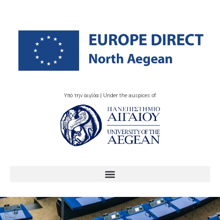
Υπό την αιγίδα | Under the auspices of