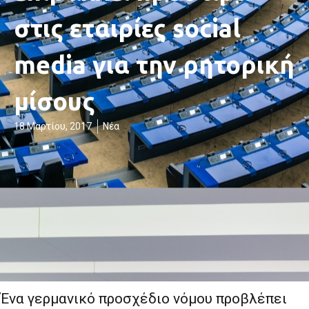
στις εταιρίες social
media για την ρητορική
μίσους
18 Μαρτίου, 2017
Νέα
Ένα γερμανικό προσχέδιο νόμου προβλέπει