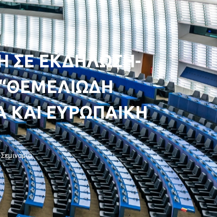
 ΣΕ ΕΚΔΗΛΩΣΗ-
 “ΘΕΜΕΛΙΩΔΗ
Α ΚΑΙ ΕΥΡΩΠΑΙΚΗ
,
Σεμινάρια