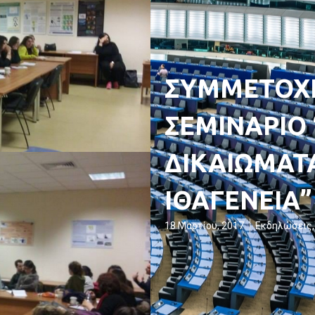
ΣΥΜΜΕΤΟΧΗ
ΣΕΜΙΝΑΡΙΟ
ΔΙΚΑΙΩΜΑΤ
ΙΘΑΓΕΝΕΙΑ”
18 Μαρτίου, 2017
Εκδηλώσεις