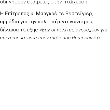
οδηγήσουν εταιρείες στην πτώχευση.
Η
Επίτροπος κ. Μαργκρέιτε Βέστεϊγιερ,
αρμόδια για την πολιτική ανταγωνισμού
,
δήλωσε τα εξής:
«Εάν οι πολίτες ανησυχούν για
επιχειρηματικές πρακτικές που θεωρούν ότι
είναι αθέμιτες, μπορούν να βοηθήσουν στην
επανόρθωση της κατάστασης. Οι γνώσεις εκ των
έσω μπορούν να αποδειχθούν ισχυρό εργαλείο
στις προσπάθειες της Επιτροπής για την
αποκάλυψη των συμπράξεων και άλλων
αντιανταγωνιστικών πρακτικών. Το νέο εργαλείο
μας δίνει τη δυνατότητα στον χρήστη να
παράσχει πληροφορίες, διατηρώντας παράλληλα