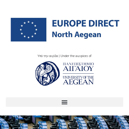
Υπό την αιγίδα | Under the auspices of