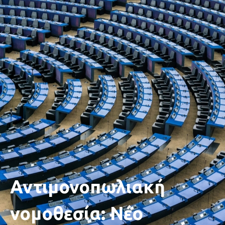
Αντιμονοπωλιακή
νομοθεσία: Νέο