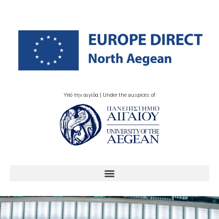
Υπό την αιγίδα | Under the auspices of