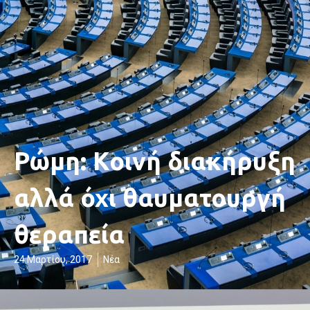
Ρώμη: Κοινή διακήρυξη
αλλά όχι θαυματουργή
θεραπεία
24 Μαρτίου, 2017
Νέα