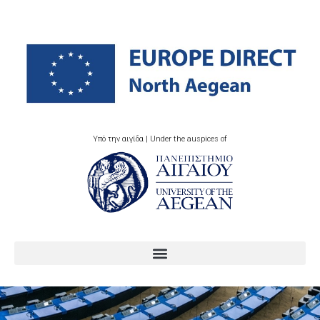
Υπό την αιγίδα | Under the auspices of