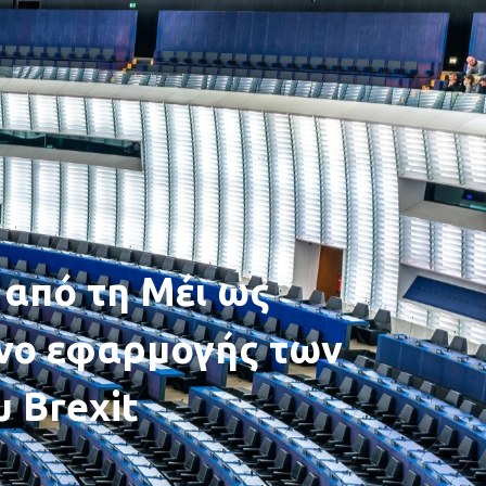
από τη Μέι ως
όνο εφαρμογής των
 Brexit