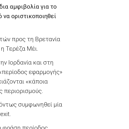
δια αμφιβολία για το
ό να οριστικοποιηθεί
ιτών προς τη Βρετανία
η Τερέζα Μέι.
ν Ιορδανία και στη
 «περίοδος εφαρμογής»
ειάζονται «κάποια
ς περιορισμούς.
 όντως συμφωνηθεί μία
xit.
η φράση περίοδος