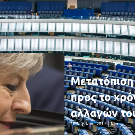
Μετατόπιση 
προς το χρ
αλλαγών του
10 Απριλίου, 2017
Νέα