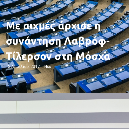
Με αιχμές άρχισε η
συνάντηση Λαβρόφ-
Τίλερσον στη Μόσχα
13 Απριλίου, 2017
Νέα