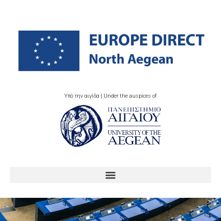
Υπό την αιγίδα | Under the auspices of