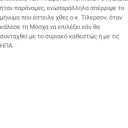
ήταν παράνομες, ενώπαράλληλα απέρριψε το
μήνυμα που έστειλε χθες ο κ. Τίλερσον, όταν
κάλεσε τη Μόσχα να επιλέξει εάν θα
συνταχθεί με το συριακό καθεστώς ή με τις
ΗΠΑ.
Μην μας δίνετε μία ψευδή επιλογή ανάμεσα
στο να είμαστε μαζί σας ή εναντίον σας, είπε ο
κ. Λαβρόφ, όπως μεταδίδει το ρωσικό
πρακτορείο Interfax.
Από την πλευρά του
, ο κ. Τίλερσον σημείωσε
ότι προσβλέπει σε μία ανοιχτή και ειλικρινή
συζήτηση ώστε να διαπιστωθούν οι διαφωνίες