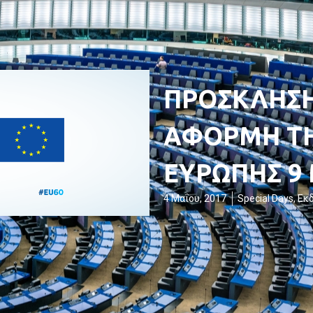
ΠΡΟΣΚΛΗΣΗ
ΑΦΟΡΜΗ ΤΗ
ΕΥΡΩΠΗΣ 9
4 Μαΐου, 2017
Special Days
,
Εκ