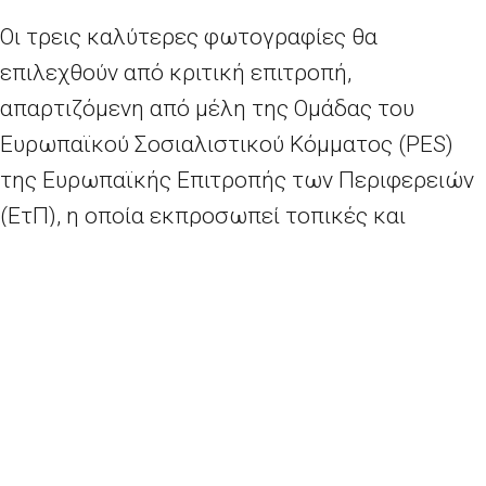
Οι τρεις καλύτερες φωτογραφίες θα
επιλεχθούν από κριτική επιτροπή,
απαρτιζόμενη από μέλη της Ομάδας του
Ευρωπαϊκού Σοσιαλιστικού Κόμματος (PES)
της Ευρωπαϊκής Επιτροπής των Περιφερειών
(ΕτΠ), η οποία εκπροσωπεί τοπικές και
περιφερειακές αρχές από όλη την ΕΕ, και από
επαγγελματίες του χώρου της φωτογραφίας.
Επιπλέον, το κοινό θα έχει τη δυνατότητα να
επιλέξει έναν τέταρτο νικητή τον Σεπτέμβριο
του 2017, με διαδικτυακή ψηφοφορία μέσω
της
σελίδας μας στο Facebook
.
Οι νικητές θα προσκληθούν να συμμετάσχουν