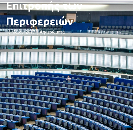
Επιτροπής των
Περιφερειών
16 Μαΐου, 2017
Αφιερώματα