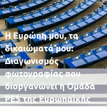
H Ευρώπη μου, τα
δικαιώματά μου:
Διαγωνισμός
φωτογραφίας που
διοργανώνει η Ομάδα
PES της Ευρωπαϊκής