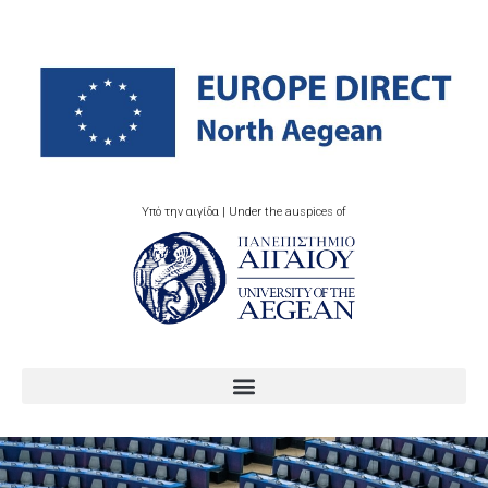
Υπό την αιγίδα | Under the auspices of