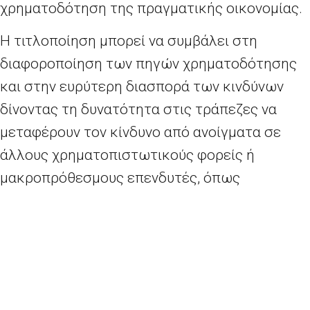
χρηματοδότηση της πραγματικής οικονομίας.
Η τιτλοποίηση μπορεί να συμβάλει στη
διαφοροποίηση των πηγών χρηματοδότησης
και στην ευρύτερη διασπορά των κινδύνων
δίνοντας τη δυνατότητα στις τράπεζες να
μεταφέρουν τον κίνδυνο από ανοίγματα σε
άλλους χρηματοπιστωτικούς φορείς ή
μακροπρόθεσμους επενδυτές, όπως
ασφαλιστικές εταιρείες και διαχειριστές
περιουσιακών στοιχείων. Αυτό επιτρέπει στις
τράπεζες να αποδεσμεύουν τα κεφάλαια που
προορίζονται για την κάλυψη των εν λόγω
ανοιγμάτων, ώστε να εξασφαλίσουν νέα δάνεια