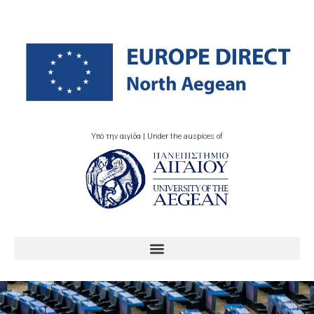
Υπό την αιγίδα | Under the auspices of