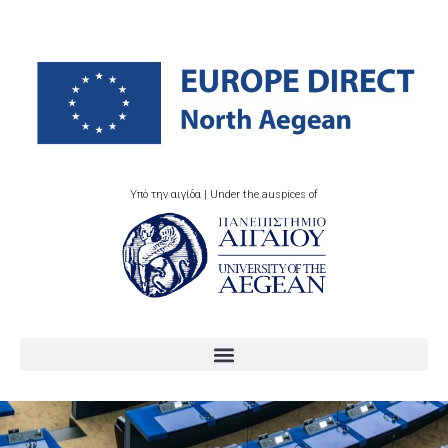
Υπό την αιγίδα | Under the auspices of