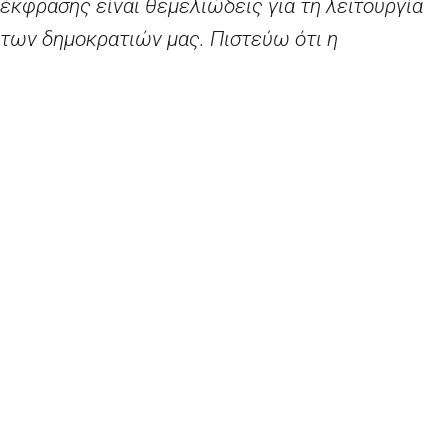
έκφρασης είναι θεμελιώδεις για τη λειτουργία
των δημοκρατιών μας. Πιστεύω ότι η
εκπαίδευση μπορεί να διαδραματίσει ισχυρότερο
ρόλο όχι μόνο στο να εφοδιάσει τους νέους με
δεξιότητες αλλά και στο να τους βοηθήσει να
γίνουν ενεργοί πολίτες που μπορούν να ζουν
μαζί, να σέβονται τις διαφορές τους και να είναι
σε θέση να διακρίνουν τα πραγματικά γεγονότα
από την προπαγάνδα.»
Οι απαντήσεις στη δημόσια διαβούλευση μπορούν
να υποβάλλονται μέσω του ηλεκτρονικού
ερωτηματολογίου
έως τις 11 Αυγούστου
και θα
συμβάλουν στη διαμόρφωση σχεδίου σύστασης