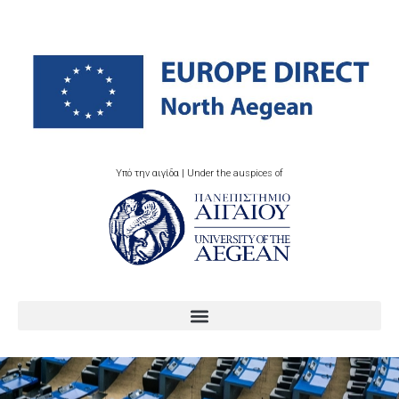
Υπό την αιγίδα | Under the auspices of