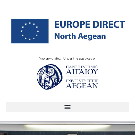
Υπό την αιγίδα | Under the auspices of