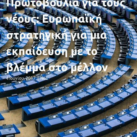
Πρωτοβουλία για τους
νέους: Ευρωπαϊκή
στρατηγική για μια
εκπαίδευση με το
βλέμμα στο μέλλον
4 Ιουνίου, 2017
Νέα