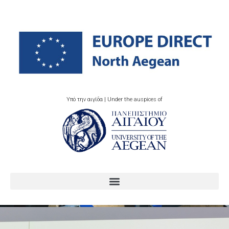
Υπό την αιγίδα | Under the auspices of