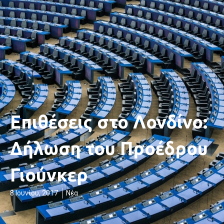
Επιθέσεις στο Λονδίνο:
Δήλωση του Προέδρου
Γιούνκερ
8 Ιουνίου, 2017
Νέα