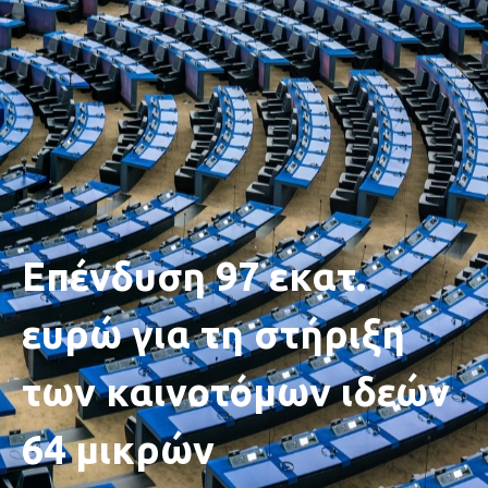
Επένδυση 97 εκατ.
ευρώ για τη στήριξη
των καινοτόμων ιδεών
64 μικρών