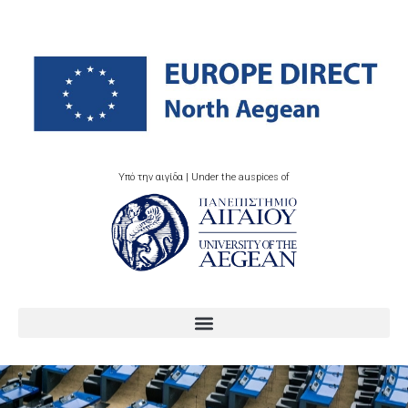
Υπό την αιγίδα | Under the auspices of