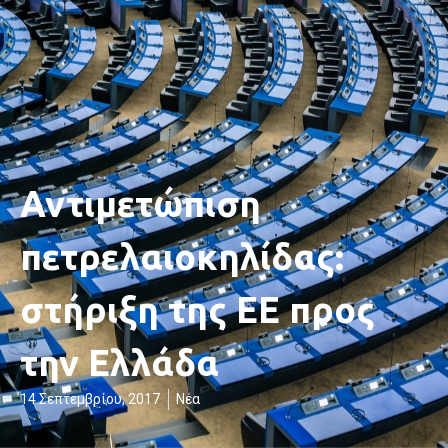
Αντιμετώπιση
πετρελαιοκηλίδας:
στήριξη της ΕΕ προς
την Ελλάδα
14 Σεπτεμβρίου, 2017
Νέα