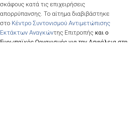
σκάφους κατά τις επιχειρήσεις
απορρύπανσης. Το αίτημα διαβιβάστηκε
στο
Κέντρο Συντονισμού Αντιμετώπισης
Εκτάκτων Αναγκών
της Επιτροπής
και ο
Ευρωπαϊκός Οργανισμός για την Ασφάλεια στη
Θάλασσα έσπευσε να προσφέρει σκάφος
απορρύπανσης
.
«Το κέντρο έκτακτης ανάγκης της Ευρωπαϊκής
Ένωσης ανταποκρίθηκε ταχέως στο αίτημα της
Ελλάδας και διαπιστώνω με ικανοποίηση άλλο
ένα απτό παράδειγμα ευρωπαϊκής αλληλεγγύης
στην πράξη. Το σκάφος απορρύπανσης που
προσέφερε ο Ευρωπαϊκός Οργανισμός για την