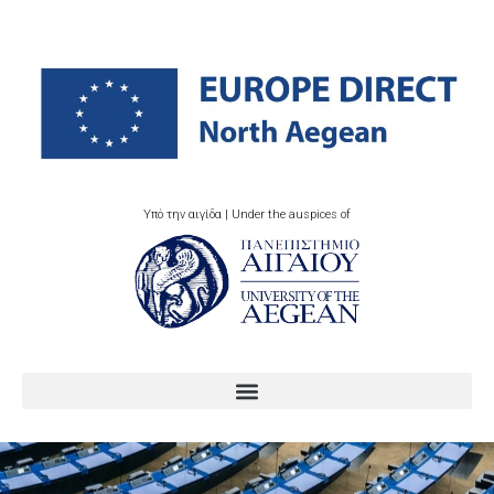
Υπό την αιγίδα | Under the auspices of