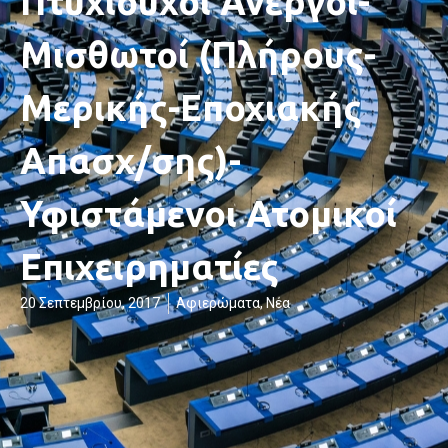
Πτυχιούχοι Άνεργοι-
Μισθωτοί (Πλήρους-
Μερικής-Εποχιακής
Απασχ/σης)-
Υφιστάμενοι Ατομικοί
Επιχειρηματίες
20 Σεπτεμβρίου, 2017
Αφιερώματα
,
Νέα