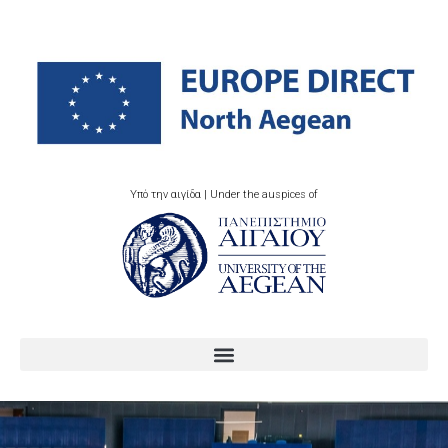
Υπό την αιγίδα | Under the auspices of