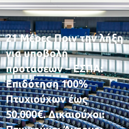
21 Μέρες Πριν την λήξη
για υποβολή
προτάσεων – ΕΣΠΑ:
Επιδότηση 100%
Πτυχιούχων έως
50.000€. Δικαιούχοι: