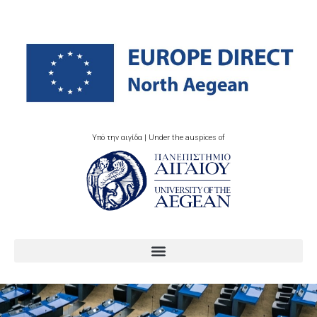
Υπό την αιγίδα | Under the auspices of