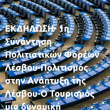
ΕΚΔΗΛΩΣΗ- 1η
Συνάντηση
Πολιτιστικών Φορέων
Λέσβου-Πολιτισμός
στην Ανάπτυξη της
Λέσβου-O Τουρισμός
μια δυναμική