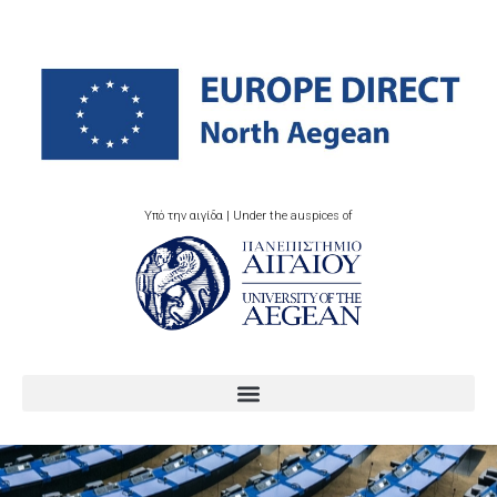
Υπό την αιγίδα | Under the auspices of