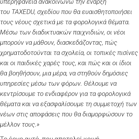
υπερηφάνεια ανακοινώνω την έναρξη
του
TAXEDU
, σχεδίου που θα ευαισθητοποιήσει
τους νέους σχετικά με τα φορολογικά θέματα.
Μέσω των διαδικτυακών παιχνιδιών, οι νέοι
μπορούν να μάθουν, διασκεδάζοντας, πώς
χρηματοδοτούνται τα σχολεία, οι τοπικές πισίνες
και οι παιδικές χαρές τους, και πώς και οι ίδιοι
θα βοηθήσουν, μια μέρα, να στηθούν δημόσιες
υπηρεσίες μέσω των φόρων. Θέλουμε να
κεντρίσουμε το ενδιαφέρον για τα φορολογικά
θέματα και να εξασφαλίσουμε τη συμμετοχή των
νέων στις αποφάσεις που θα διαμορφώσουν το
μέλλον τους.»
Το έργο αυτό, που αποτελεί κοινή