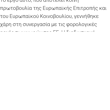
πρωτοβουλία της Ευρωπαϊκής Επιτροπής και
του Ευρωπαϊκού Κοινοβουλίου, γεννήθηκε
χάρη στη συνεργασία με τις φορολογικές
αρχές των χωρών της ΕΕ. Η διαδικτυακή
πύλη
λειτουργεί ήδη
και μπορείτε να παίξετε
TAXLANDIA, το διαδραστικό παιχνίδι όπου οι
παίκτες πρέπει να διαχειριστούν δημόσια
οικονομικά και να λάβουν αποφάσεις για την
είσπραξη των φόρων και τις δαπάνες, ή να το
τηλεφορτώσετε
εδώ
.
Διαδικτυακή Πύλη
TAXEDU:
https://europa.eu/taxedu/home_el
Σελίδα