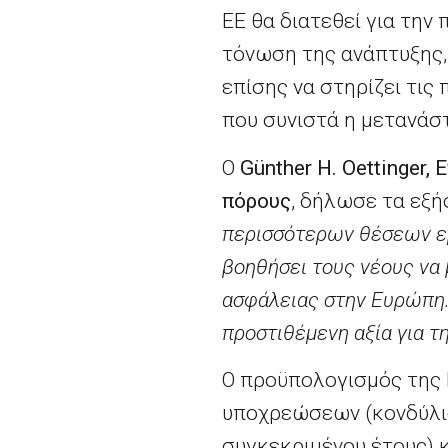
ΕΕ θα διατεθεί για την
τόνωση της ανάπτυξης,
επίσης να στηρίζει τι
που συνιστά η μετανάστ
Ο
G
ü
nther
H
.
Oettinger
, 
πόρους
, δήλωσε τα εξή
περισσότερων θέσεων ε
βοηθήσει τους νέους να 
ασφάλειας στην Ευρώπη.
προστιθέμενη αξία για τ
Ο προϋπολογισμός της Ε
υποχρεώσεων (κονδύλι
συγκεκριμένου έτους) 