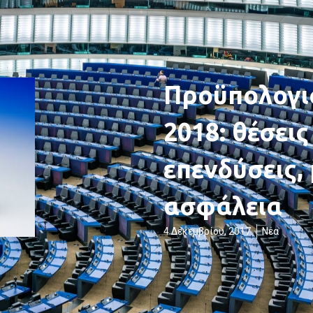
Προϋπολογισ
2018: θέσεις
επενδύσεις,
ασφάλεια
4 Δεκεμβρίου, 2017
Νέα