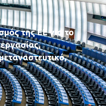
μός της ΕΕ για το
 εργασίας,
 μεταναστευτικό,