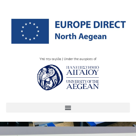
Υπό την αιγίδα | Under the auspices of