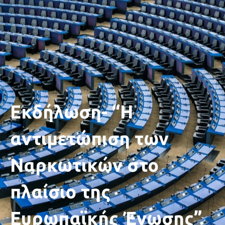
Εκδήλωση- “Η
αντιμετώπιση των
Ναρκωτικών στο
πλαίσιο της
Ευρωπαϊκής Ένωσης”