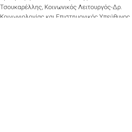
Τσουκαρέλλης, Κοινωνικός Λειτουργός-Δρ.
Κοινωνιολογίας και Επιστημονικός Υπεύθυνος
Σωματείου “Help”: «Η χρήση ουσιών εξάρτησης
ως πολυδιάστατο φαινόμενο. Καινοτόμα
προληπτικά προγράμματα». Η κ. Αθηνά
Παραστατίδου, Υπεύθυνη της Μονάδας –
ΚΕΘΕΑ Μυτιλήνης: «Ο Δρόμος προς την
Απεξάρτηση» και η κ. Ευτυχία Γιακουμή,
Ψυχολόγος, Γενικό Νοσοκομείο Μυτιλήνης: «Η
προσωπικότητα του εξαρτημένου ατόμου».
Online σεμινάριο- «Πώς να αξιοποιήσουμε στο έπακρο τους πόρους της ΕΕ για τις περιφέρειες και τους δήμους»
Εκδήλωση-“Ευκαιρίες και Αξιοποίηση Ευρωπαϊκών Χρηματοδοτικών Πόρων”
2026 - Europe Direct North Aegean | All rights reserved