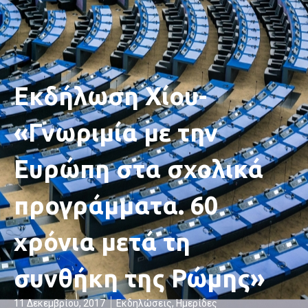
Εκδήλωση Χίου-
«Γνωριμία με την
Ευρώπη στα σχολικά
προγράμματα. 60
χρόνια μετά τη
συνθήκη της Ρώμης»
11 Δεκεμβρίου, 2017
Εκδηλώσεις
,
Ημερίδες