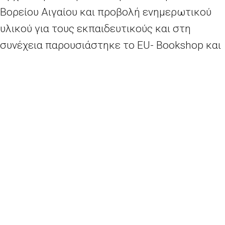
Βορείου Αιγαίου και προβολή ενημερωτικού
υλικού για τους εκπαιδευτικούς και στη
συνέχεια παρουσιάστηκε το EU- Bookshop και
η δυνατότητα που προσφέρει ως εργαλείο
αναζήτησης-ενημέρωσης. Έπειτα η κυρία
Ανατολή Βροχαρίδου, Ambassador των
Teachers 4 Europe στη Χίο, μίλησε για τα
Ευρωπαϊκά Προγράμματα στην Ελλάδα.
Ακολούθησαν οι παρουσιάσεις τριών
εργασιών:
Της κυρίας Ειρήνης Δημοπούλου με θέμα:
«Eurogames», της κυρίας Λουϊζας