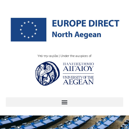
Υπό την αιγίδα | Under the auspices of