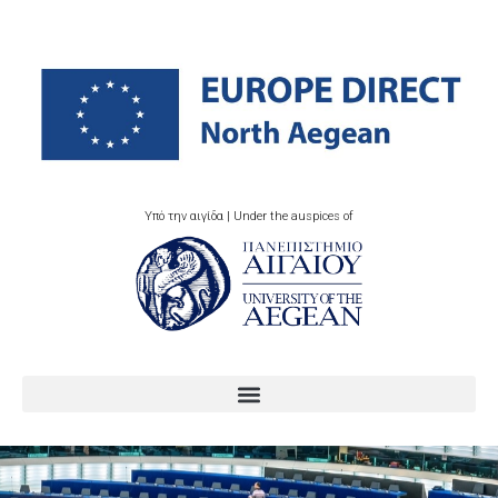
Υπό την αιγίδα | Under the auspices of