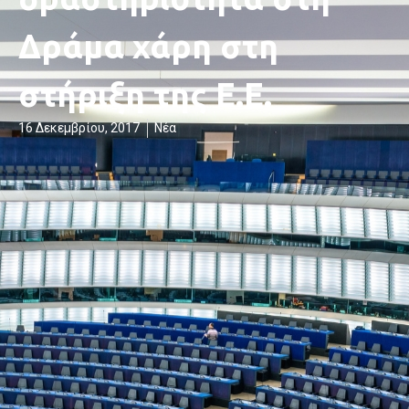
Δράμα χάρη στη
στήριξη της Ε.Ε.
16 Δεκεμβρίου, 2017
Νέα