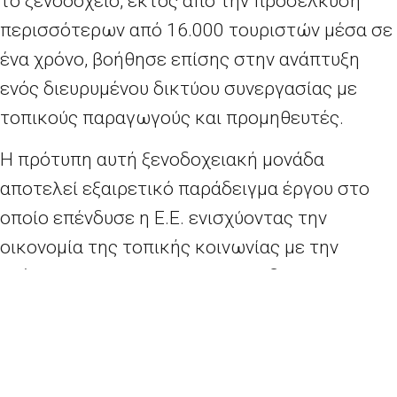
το ξενοδοχείο, εκτός από την προσέλκυση
περισσότερων από 16.000 τουριστών μέσα σε
ένα χρόνο, βοήθησε επίσης στην ανάπτυξη
ενός διευρυμένου δικτύου συνεργασίας με
τοπικούς παραγωγούς και προμηθευτές.
H πρότυπη αυτή ξενοδοχειακή μονάδα
αποτελεί εξαιρετικό παράδειγμα έργου στο
οποίο επένδυσε η Ε.Ε. ενισχύοντας την
οικονομία της τοπικής κοινωνίας με την
ανάπτυξη του τουρισμού και τη δημιουργία
θέσεων εργασίας.
Διαβάστε περισσότερα για το έργο
εδώ:
https://europa.eu/investeu/projects/hydra