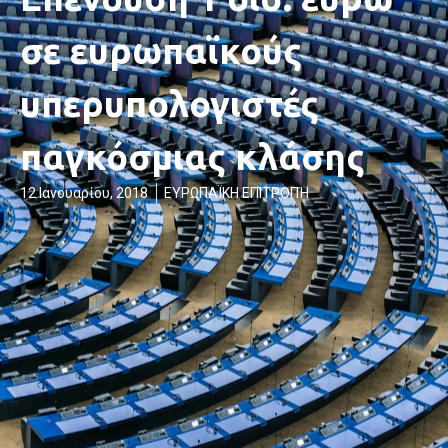
σε ευρωπαϊκούς
υπερυπολογιστές
παγκόσμιας κλάσης
12 Ιανουαρίου, 2018
ΕΥΡΩΠΑΪΚΗ ΕΠΙΤΡΟΠΉ