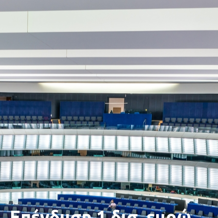
Επένδυση 1 δισ. ευρώ