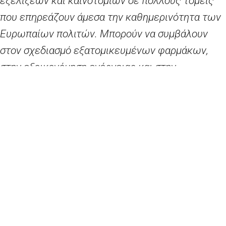
εξελίξεων και καινοτομιών σε πολλούς τομείς
που επηρεάζουν άμεσα την καθημερινότητα των
Ευρωπαίων πολιτών. Μπορούν να συμβάλουν
στον σχεδιασμό εξατομικευμένων φαρμάκων,
στην εξοικονόμηση ενέργειας και στην
αποτελεσματικότερη καταπολέμηση της
κλιματικής αλλαγής. Η βελτίωση της
ευρωπαϊκής υποδομής υπερυπολογιστών
προσφέρει τεράστιες δυνατότητες δημιουργίας
θέσεων εργασίας και αποτελεί βασικό
παράγοντα για την ψηφιοποίηση της βιομηχανίας
και την αύξηση της ανταγωνιστικότητας της
ευρωπαϊκής οικονομίας.»
Οφέλη των υπερυπολογιστών