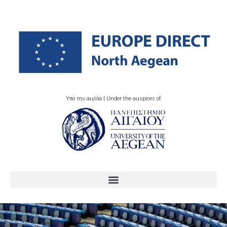
Υπό την αιγίδα | Under the auspices of