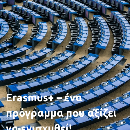
Erasmus+ – ένα
πρόγραμμα που αξίζει
να ενισχυθεί!