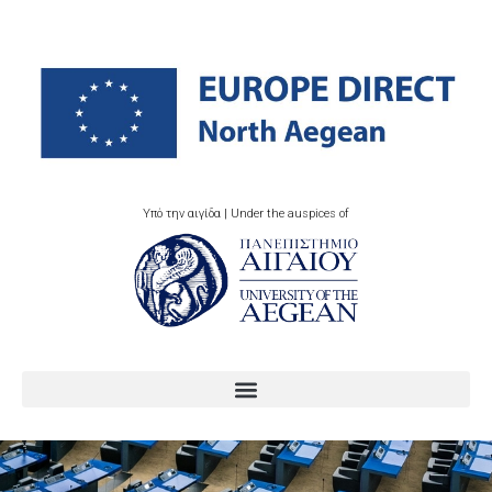
Υπό την αιγίδα | Under the auspices of