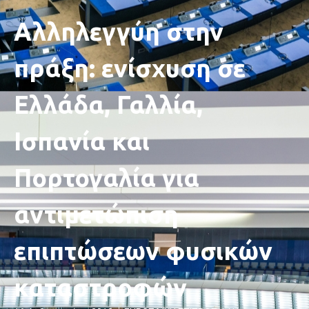
Αλληλεγγύη στην
πράξη: ενίσχυση σε
Ελλάδα, Γαλλία,
Ισπανία και
Πορτογαλία για
αντιμετώπιση
επιπτώσεων φυσικών
καταστροφών