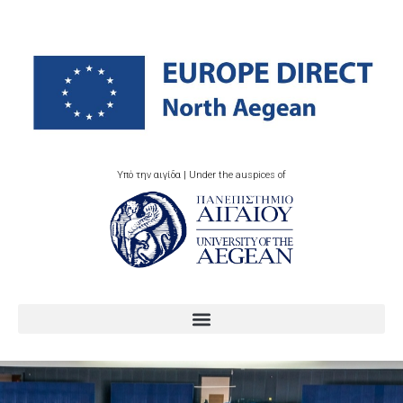
Υπό την αιγίδα | Under the auspices of