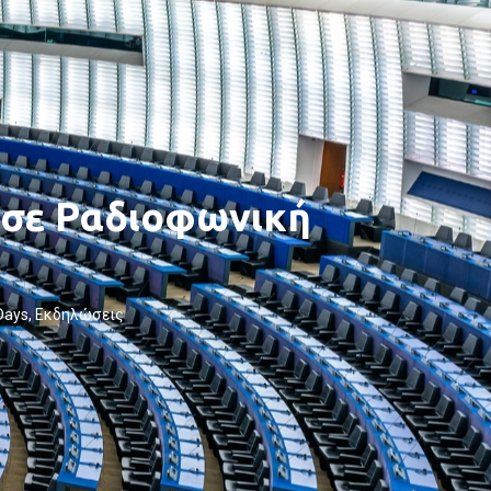
 σε Ραδιοφωνική
Days
,
Εκδηλώσεις