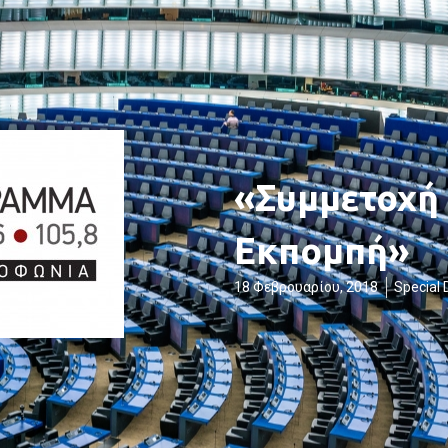
«Συμμετοχή
Εκπομπή»
18 Φεβρουαρίου, 2018
Special 