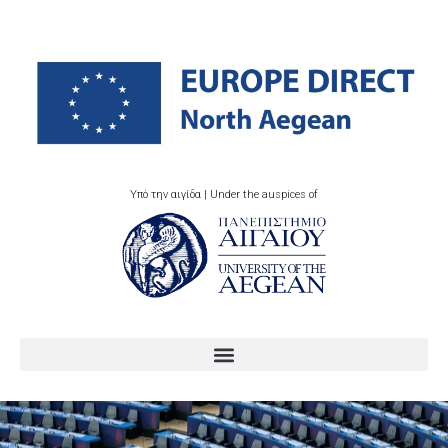
Υπό την αιγίδα | Under the auspices of