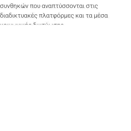
συνθηκών που αναπτύσσονται στις
διαδικτυακές πλατφόρμες και τα μέσα
κοινωνικής δικτύωσης .
Εκ μέρους της Αντιπροσωπείας της
Ευρωπαϊκής Επιτροπής στην Ελλάδα, θα
χαιρετήσει ο
Επικεφαλής της Αντιπροσωπείας
κ. Γιώργος Μαρκοπουλιώτης.
Κεντρικός ομιλητής είναι ο κ.
Mikko
Salo
,
Μέλος της ομάδας εμπειρογνωμόνων για
τα
Fake
News
της Ευρωπαϊκής Επιτροπής
, ο
οποίος θα μιλήσει για τις προτάσεις πολιτικών