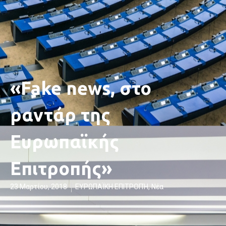
«Fake news, στο
ραντάρ της
Ευρωπαϊκής
Επιτροπής»
23 Μαρτίου, 2018
ΕΥΡΩΠΑΪΚΗ ΕΠΙΤΡΟΠΉ
,
Νέα