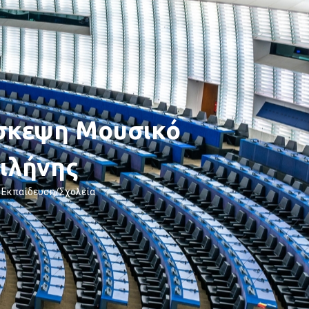
ίσκεψη Μουσικό
ιλήνης
,
Εκπαίδευση/Σχολεία