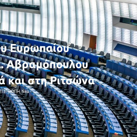
ου Ευρωπαίου
Δ. Αβραμόπουλου
ά και στη Ριτσώνα
 ΕΠΙΤΡΟΠΉ
,
Νέα