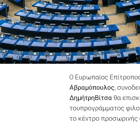
Ο Ευρωπαίος Επίτροπο
Αβραμόπουλος
, συνοδ
Δημήτρη
B
ίτσα
θα επισκε
του
προγράμματος φιλο
τ
o
κέντρ
o
προσωρινής 