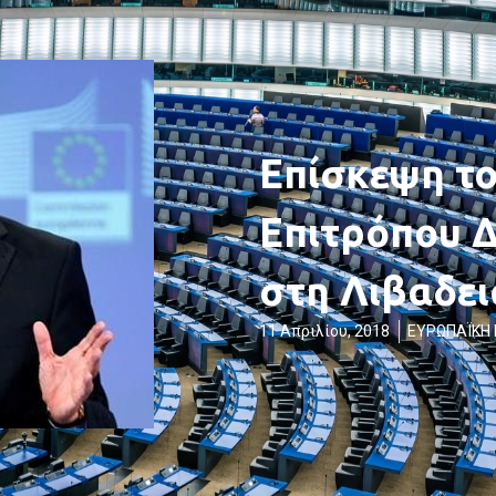
Επίσκεψη τ
Επιτρόπου 
στη Λιβαδει
11 Απριλίου, 2018
ΕΥΡΩΠΑΪΚΗ