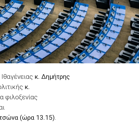
Ιθαγένειας
κ. Δημήτρης
λιτικής
κ.
τα φιλοξενίας
αι
τσώνα (ώρα 13.15)
.