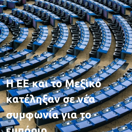
Η ΕΕ και το Μεξικό
κατέληξαν σε νέα
συμφωνία για το
εμπόριο