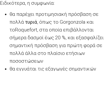
Ειδικότερα, η συμφωνία:
θα παρέχει προτιμησιακή πρόσβαση σε
πολλά
τυριά
, όπως το
Gorgonzola
και
το
Roquefort
, στα οποία επιβάλλονται
σήμερα δασμοί έως 20
%, και εξασφαλίζει
σημαντική πρόσβαση για πρώτη φορά σε
πολλά άλλα στο πλαίσιο ετήσιων
ποσοστώσεων·
θα εγγυάται τις εξαγωγές σημαντικών
ποσοτήτων
γάλακτος σε σκόνη
σε μία από
τις μεγαλύτερες αγορές: αρχικά, μόλις
τεθεί σε ισχύ η συμφωνία, 30
000 τόνοι
και, μετά από 5 έτη, 50
000 τόνοι·