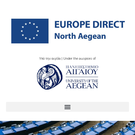
Υπό την αιγίδα | Under the auspices of