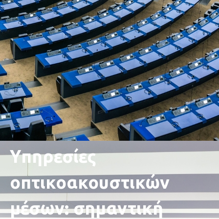
Υπηρεσίες
οπτικοακουστικών
μέσων: σημαντική