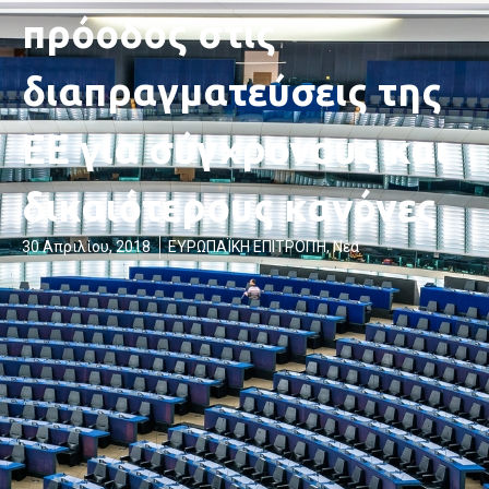
πρόοδος στις
διαπραγματεύσεις της
ΕΕ για σύγχρονους και
δικαιότερους κανόνες
30 Απριλίου, 2018
ΕΥΡΩΠΑΪΚΗ ΕΠΙΤΡΟΠΉ
,
Νέα