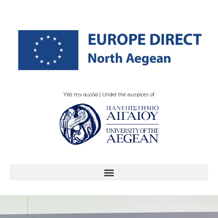
Υπό την αιγίδα | Under the auspices of