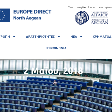
Υπό την αιγίδα | Under the auspices
ΤΡΟΠΉ
ΔΡΑΣΤΗΡΙΌΤΗΤΕΣ
ΝΈΑ
ΧΡΗΜΑΤΟΔΟ
ΕΠΙΚΟΙΝΩΝΊΑ
2 Μαΐου, 2018